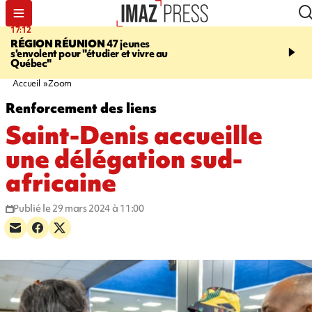
17:12
19:05
RÉGION RÉUNION
47 jeunes
SAINT-JOSEPH
Une ad
s'envolent pour "étudier et vivre au
chute de 6 mètres lors d'
Québec"
cannyoning, elle a été hé
par la gendarmerie
Accueil
Zoom
Renforcement des liens
Saint-Denis accueille
une délégation sud-
africaine
Publié le 29 mars 2024 à 11:00