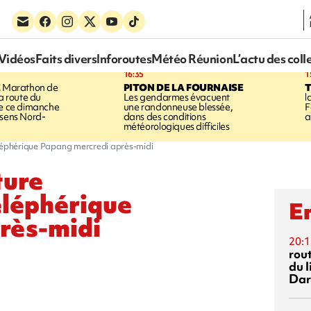
Vidéos
Faits divers
Inforoutes
Météo Réunion
L’actu des coll
16:35
1
E
Marathon de
PITON DE LA FOURNAISE
la route du
Les gendarmes évacuent
l
ée ce dimanche
une randonneuse blessée,
F
 sens Nord-
dans des conditions
a
météorologiques difficiles
éléphérique Papang mercredi après-midi
ture
éléphérique
En
rès-midi
20:1
rout
du l
Dar