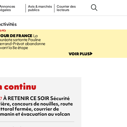
Annonces
Avis & marchés
Courrier des
légales
publics
lecteurs
ectivités
5:45
TOUR DE FRANCE
La
auréate sortante Pauline
errand-Prévot abandonne
vant la 8e étape
VOIR PLUS
 continu
À RETENIR CE SOIR
Sécurité
7
ière, concours de nouilles, route
ittoral fermée, courrier de
manin et évacuation au volcan