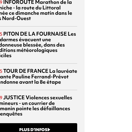
INFOROUTE
Marathon de la
9
iche - la route du Littoral
mée ce dimanche matin dans le
s Nord-Ouest
PITON DE LA FOURNAISE
Les
5
darmes évacuent une
donneuse blessée, dans des
ditions météorologiques
iciles
TOUR DE FRANCE
La lauréate
5
tante Pauline Ferrand-Prévot
ndonne avant la 8e étape
JUSTICE
Violences sexuelles
9
mineurs - un courrier de
manin pointe les défaillances
 enquêtes
PLUS D’INFOS