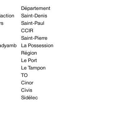
Département
daction
Saint-Denis
rs
Saint-Paul
CCIR
Saint-Pierre
 gadyamb
La Possession
Région
Le Port
Le Tampon
TO
Cinor
Civis
Sidélec
Annonces légales
Avis & Marchés publics