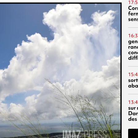
17:5
Corn
fer
sen
16:3
gen
ran
con
diff
15:4
sor
aba
13:4
sur 
Dar
des