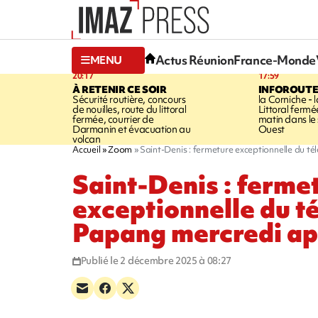
Actus Réunion
France-Monde
MENU
20:17
17:59
À RETENIR CE SOIR
INFOROUT
Sécurité routière, concours
la Corniche - 
de nouilles, route du littoral
Littoral ferm
fermée, courrier de
matin dans le
Darmanin et évacuation au
Ouest
volcan
Accueil
Zoom
Saint-Denis : fermeture exceptionnelle du t
Saint-Denis : ferme
exceptionnelle du t
Papang mercredi ap
Publié le 2 décembre 2025 à 08:27