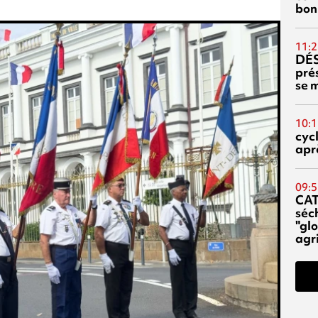
bon
11:2
DÉS
prés
se m
10:1
cyc
aprè
09:5
CA
séc
"glo
agri