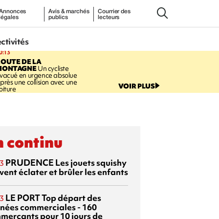
Annonces
Avis & marchés
Courrier des
légales
publics
lecteurs
ectivités
0:13
OUTE DE LA
MONTAGNE
Un cycliste
vacué en urgence absolue
près une collision avec une
VOIR PLUS
oiture
 continu
PRUDENCE
Les jouets squishy
3
ent éclater et brûler les enfants
LE PORT
Top départ des
3
rnées commerciales - 160
merçants pour 10 jours de