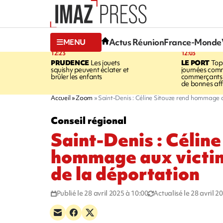
Actus Réunion
France-Monde
MENU
12:23
12:03
PRUDENCE
Les jouets
LE PORT
Top
squishy peuvent éclater et
journées comm
brûler les enfants
commerçants 
de bonnes aff
Accueil
Zoom
Saint-Denis : Céline Sitouze rend hommage a
Conseil régional
Saint-Denis : Céline
hommage aux victim
de la déportation
Publié le 28 avril 2025 à 10:00
Actualisé le 28 avril 2