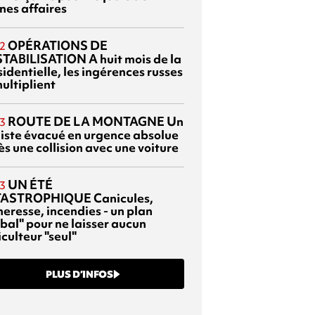
nes affaires
OPÉRATIONS DE
2
TABILISATION
A huit mois de la
identielle, les ingérences russes
ultiplient
ROUTE DE LA MONTAGNE
Un
3
liste évacué en urgence absolue
s une collision avec une voiture
UN ÉTÉ
3
TASTROPHIQUE
Canicules,
heresse, incendies - un plan
bal" pour ne laisser aucun
culteur "seul"
PLUS D’INFOS