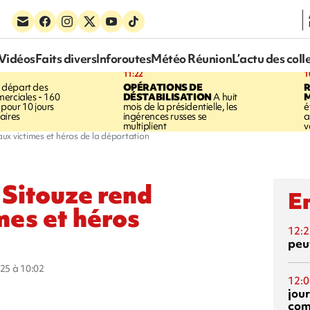
Vidéos
Faits divers
Inforoutes
Météo Réunion
L’actu des coll
11:22
1
 départ des
OPÉRATIONS DE
R
erciales - 160
DÉSTABILISATION
A huit
pour 10 jours
mois de la présidentielle, les
é
aires
ingérences russes se
a
multiplient
v
ux victimes et héros de la déportation
 Sitouze rend
En
es et héros
12:2
peuv
025 à 10:02
12:0
jou
com