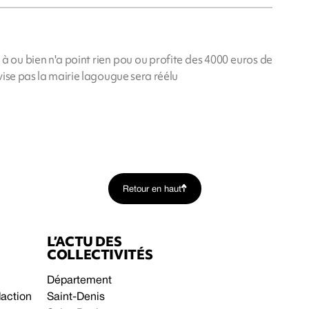
is à ou bien n'a point rien pou ou profite des 4000 euros de
 vise pas la mairie lagougue sera réélu
Retour en haut
L’ACTU DES
COLLECTIVITÉS
Département
daction
Saint-Denis