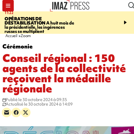
11:22
14:51
OPÉRATIONS DE
PARA-NATATION
Le P
DÉSTABILISATION
A huit mois de
Rivière triple champion
la présidentielle, les ingérences
russes se multiplient
Accueil
Zoom
Cérémonie
Conseil régional : 150
agents de la collectivité
reçoivent la médaille
régionale
Publié le 30 octobre 2024 à 09:35
Actualisé le 30 octobre 2024 à 14:09