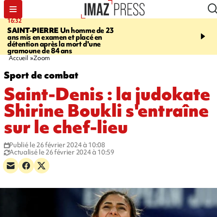
16:32
21:08
SAINT-PIERRE
Un homme de 23
MONDE
Arabie saoudit
ans mis en examen et placé en
et Turquie scellent un p
détention après la mort d'une
défense en pleine guerr
gramoune de 84 ans
Orient
Accueil
Zoom
Sport de combat
Saint-Denis : la judokate
Shirine Boukli s'entraîne
sur le chef-lieu
Publié le 26 février 2024 à 10:08
Actualisé le 26 février 2024 à 10:59