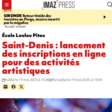
09:14
13:09
GIRONDE
Retour timide des
CONFLIT
Des échanges
touristes au Porge, encore meurtri
font cinq morts en Ukrai
par le mégafeu
Russie
Accueil
Zoom
École Loulou Pitou
Saint-Denis : lancement
des inscriptions en ligne
pour des activités
artistiques
Publié le 19 mai 2025 à 15:00
Actualisé le 19 mai 2025 à 15:05