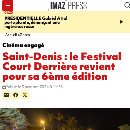
09:25
11:43
PRÉSIDENTIELLE
Gabriel Attal
INFOROUTE
À Saint-D
porte plainte, dénonçant une
accident après le virage 
ingérence russe
Jamaïque provoque 9 
d'embouteillages
Accueil
Zoom
Cinéma engagé
Saint-Denis : le Festival
Court Derrière revient
pour sa 6ème édition
Publié le 3 octobre 2024 à 11:58