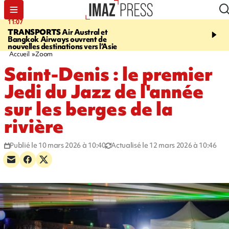
11:07
11:48
TRANSPORTS
Air Austral et
LE TAMPON
Prudence, 
Bangkok Airways ouvrent de
l'eau est dégradée à la P
nouvelles destinations vers l’Asie
cafres
Accueil
Zoom
Saint-Denis : le premier
Jedi du Jazz de l'année
sur les berges de la
rivière
Publié le 10 mars 2026 à 10:40
Actualisé le 12 mars 2026 à 10:46