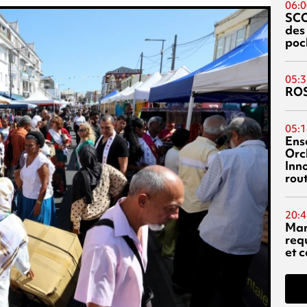
06:0
SC
des
poc
05:3
RO
05:1
Ens
Orc
Inn
rou
20:4
Mar
req
et c