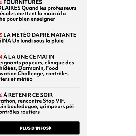
FOURNITURES
0
OLAIRES
Quand les professeurs
 écoles mettent la main à la
he pour bien enseigner
LA MÉTÉO DAPRÉ MATANTE
5
SINA
Un lundi sous la pluie
À LA UNE CE MATIN
4
eignants payeurs, clinique des
hidées, Darmanin, Food
ovation Challenge, contrôles
tiers et météo
À RETENIR CE SOIR
6
athon, rencontre Stop VIF,
uin bouledogue, grimpeurs péi
ontrôles routiers
PLUS D’INFOS