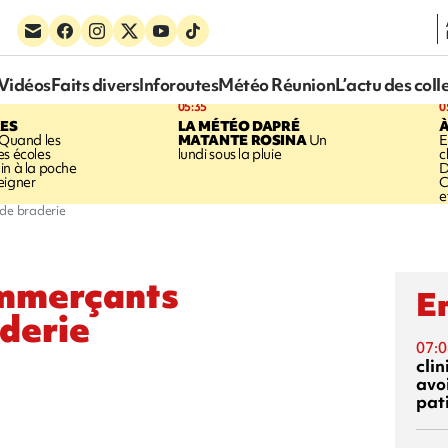
Vidéos
Faits divers
Inforoutes
Météo Réunion
L’actu des coll
05:35
0
ES
LA MÉTÉO DAPRÉ
À
Quand les
MATANTE ROSINA
Un
E
es écoles
lundi sous la pluie
c
in à la poche
D
eigner
C
e
nde braderie
ommerçants
En
aderie
07:0
cli
avo
pat