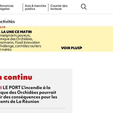
Annonces
Avis & marchés
Courrier des
légales
publics
lecteurs
ectivités
5:14
 LA UNE CE MATIN
nseignants payeurs,
linique des Orchidées,
armanin, Food Innovation
hallenge, contrôles routiers
VOIR PLUS
t météo
 continu
LE PORT
L'incendie à la
8
nique des Orchidées pourrait
ir des conséquences pour les
ients de La Réunion