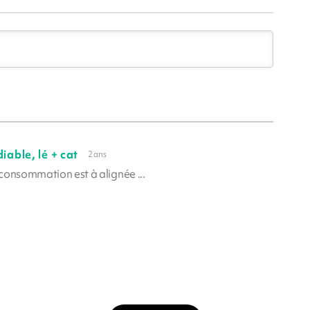
iable, lé + cat
2 ans
rconsommation est à alignée ...