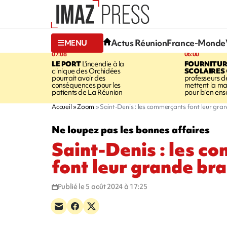
Actus Réunion
France-Monde
MENU
07:08
06:00
LE PORT
L'incendie à la
FOURNITUR
clinique des Orchidées
SCOLAIRES
pourrait avoir des
professeurs d
conséquences pour les
mettent la ma
patients de La Réunion
pour bien ens
Accueil
Zoom
Saint-Denis : les commerçants font leur gra
Ne loupez pas les bonnes affaires
Saint-Denis : les c
font leur grande br
Publié le 5 août 2024 à 17:25