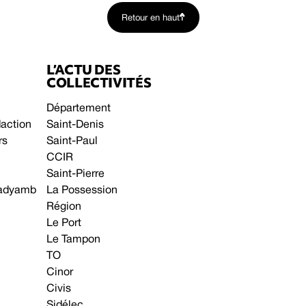
Retour en haut
L’ACTU DES
COLLECTIVITÉS
Département
daction
Saint-Denis
rs
Saint-Paul
CCIR
Saint-Pierre
 gadyamb
La Possession
Région
Le Port
Le Tampon
TO
Cinor
Civis
Sidélec