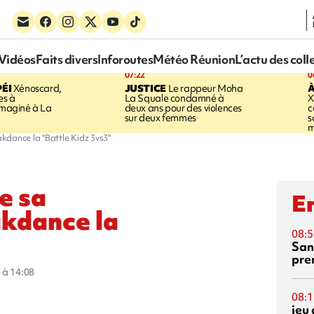
Vidéos
Faits divers
Inforoutes
Météo Réunion
L’actu des coll
07:22
0
ÉI
Xénoscard,
JUSTICE
Le rappeur Moha
À
es à
La Squale condamné à
X
 imaginé à La
deux ans pour des violences
c
sur deux femmes
s
m
kdance la "Battle Kidz 3vs3"
e sa
En
akdance la
08:5
San
pre
 à 14:08
08:1
jeu 