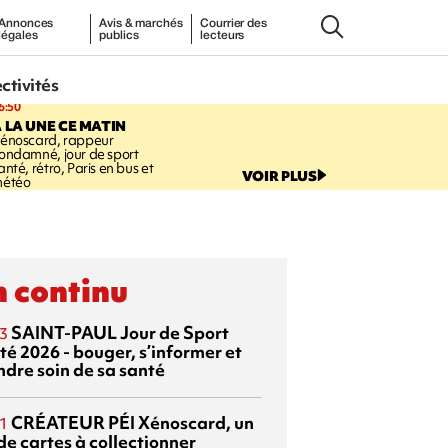
Annonces
Avis & marchés
Courrier des
légales
publics
lecteurs
ectivités
6:50
 LA UNE CE MATIN
énoscard, rappeur
ondamné, jour de sport
anté, rétro, Paris en bus et
VOIR PLUS
étéo
 continu
SAINT-PAUL
Jour de Sport
3
té 2026 - bouger, s’informer et
ndre soin de sa santé
CRÉATEUR PÉI
Xénoscard, un
1
de cartes à collectionner