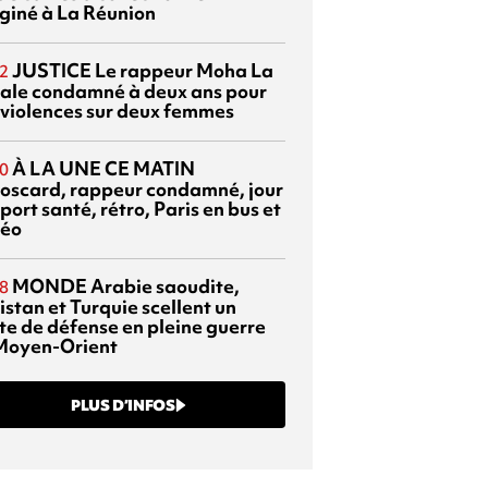
giné à La Réunion
JUSTICE
Le rappeur Moha La
2
ale condamné à deux ans pour
 violences sur deux femmes
À LA UNE CE MATIN
0
oscard, rappeur condamné, jour
port santé, rétro, Paris en bus et
éo
MONDE
Arabie saoudite,
8
istan et Turquie scellent un
te de défense en pleine guerre
Moyen-Orient
PLUS D’INFOS