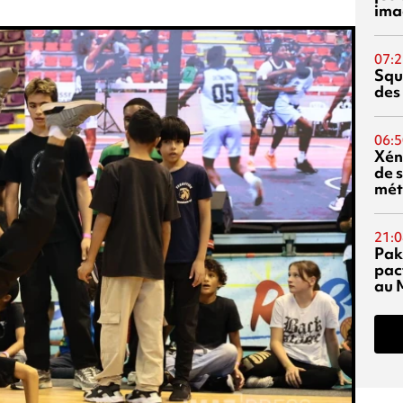
ima
07:2
Squ
des
06:5
Xén
de s
mét
21:0
Pak
pac
au 