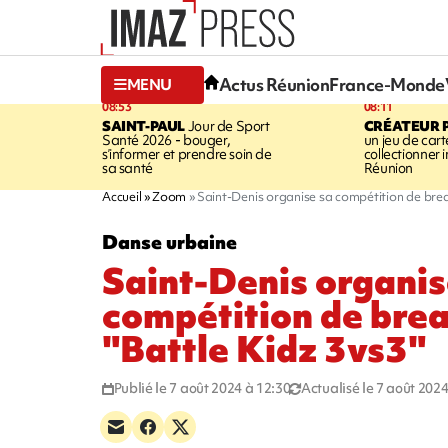
Actus Réunion
France-Monde
MENU
08:53
08:11
SAINT-PAUL
Jour de Sport
CRÉATEUR P
Santé 2026 - bouger,
un jeu de cart
s’informer et prendre soin de
collectionner
sa santé
Réunion
Accueil
Zoom
Saint-Denis organise sa compétition de brea
Danse urbaine
Saint-Denis organis
compétition de bre
"Battle Kidz 3vs3"
Publié le 7 août 2024 à 12:30
Actualisé le 7 août 2024