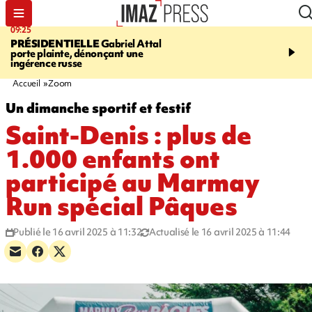
09:25
11:43
PRÉSIDENTIELLE
Gabriel Attal
INFOROUTE
À Saint-D
porte plainte, dénonçant une
accident après le virage 
ingérence russe
Jamaïque provoque 9 
d'embouteillages
Accueil
Zoom
Un dimanche sportif et festif
Saint-Denis : plus de
1.000 enfants ont
participé au Marmay
Run spécial Pâques
Publié le 16 avril 2025 à 11:32
Actualisé le 16 avril 2025 à 11:44