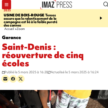
20:35
05:30
USINE DE BOIS-ROUGE
Tereos
SAINT-DENIS
Réouvert
assure que le ralentissement de la
téléphérique Papang à p
campagne est lié à la faible pureté
heures ce vendredi
des cannes
Accueil
Zoom
Garance
Saint-Denis :
réouverture de cinq
écoles
Publié le 5 mars 2025 à 16:20
Actualisé le 5 mars 2025 à 16:24