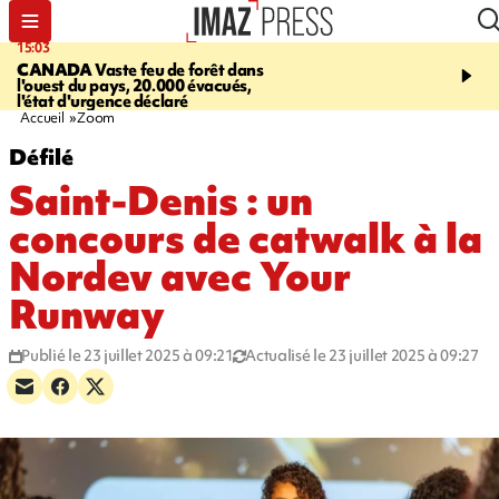
15:03
19:21
CANADA
Vaste feu de forêt dans
CONTRÔLES ROUTIE
l'ouest du pays, 20.000 évacués,
end, 109 infractions rele
l'état d'urgence déclaré
police
Accueil
Zoom
Défilé
Saint-Denis : un
concours de catwalk à la
Nordev avec Your
Runway
Publié le 23 juillet 2025 à 09:21
Actualisé le 23 juillet 2025 à 09:27