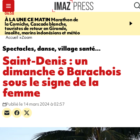
06:58
09:14
À LA UNE CE MATIN
Marathon de
GIRONDE
Retour timid
la Corniche, Cascade blanche,
touristes au Porge, enco
touristes de retour en Gironde,
par le mégafeu
insolite, marins indonésiens et météo
Accueil
Zoom
Spectacles, danse, village santé...
Saint-Denis : un
dimanche ô Barachois
sous le signe de la
femme
Publié le 14 mars 2024 à 02:57