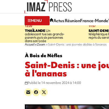
Actus Réunion
France-Monde
MENU
12:20
11:57
THAÏLANDE
Un
SAINT-DENI
adolescent tue ses grands-
téléphérique
parents puis six personnes
repris du serv
dans son lycée
Accueil
Zoom
Saint-Denis : une journée dédiée à l'ananas
À Bois de Nèfles
Saint-Denis : une j
à l'ananas
Publié le 14 novembre 2024 à 14:00