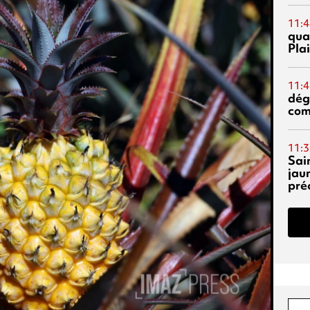
11:4
qual
Pla
11:4
dég
co
11:3
Sai
jau
pré