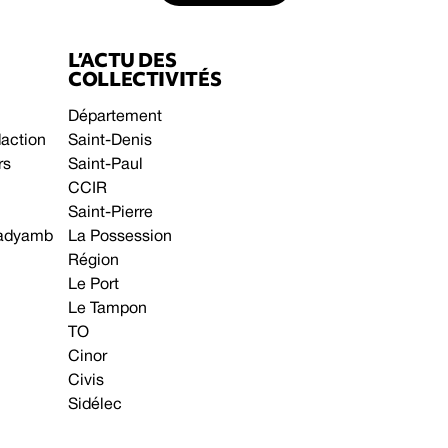
L’ACTU DES
COLLECTIVITÉS
Département
daction
Saint-Denis
rs
Saint-Paul
CCIR
Saint-Pierre
 gadyamb
La Possession
Région
Le Port
Le Tampon
TO
Cinor
Civis
Sidélec