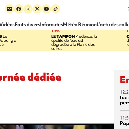
Vidéos
Faits divers
Inforoutes
Météo Réunion
L’actu des coll
11:48
1
S
Le
LE TAMPON
Prudence, la
 Papang a
qualité de l'eau est
d
ice
dégradée à la Plaine des
l
cafres
ournée dédiée
En
12:2
tue
per
11:5
Pap