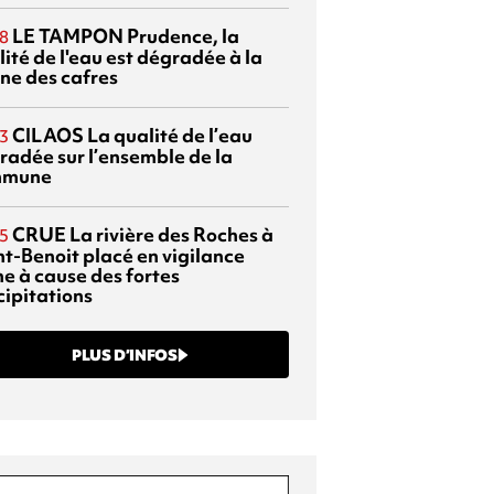
LE TAMPON
Prudence, la
8
ité de l'eau est dégradée à la
ine des cafres
CILAOS
La qualité de l’eau
3
radée sur l’ensemble de la
mmune
CRUE
La rivière des Roches à
5
nt-Benoit placé en vigilance
ne à cause des fortes
cipitations
PLUS D’INFOS