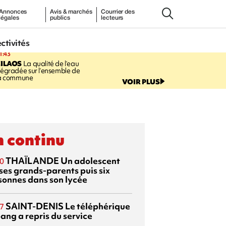
Annonces
Avis & marchés
Courrier des
légales
publics
lecteurs
ectivités
1:43
CILAOS
La qualité de l’eau
égradée sur l’ensemble de
a commune
VOIR PLUS
 continu
THAÏLANDE
Un adolescent
0
 ses grands-parents puis six
sonnes dans son lycée
SAINT-DENIS
Le téléphérique
7
ang a repris du service