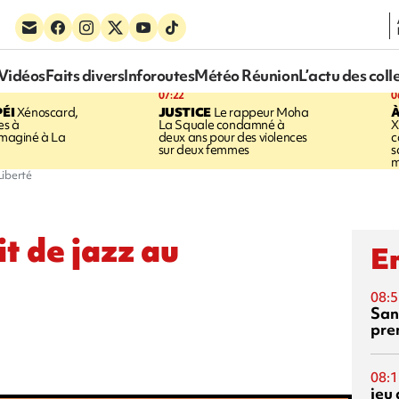
Vidéos
Faits divers
Inforoutes
Météo Réunion
L’actu des coll
07:22
0
ÉI
Xénoscard,
JUSTICE
Le rappeur Moha
À
es à
La Squale condamné à
X
 imaginé à La
deux ans pour des violences
c
sur deux femmes
s
m
Liberté
it de jazz au
En
08:5
San
pre
08:1
jeu 