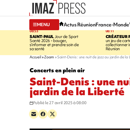
Actus Réunion
France-Monde
MENU
08:53
08:11
SAINT-PAUL
Jour de Sport
CRÉATEUR P
Santé 2026 - bouger,
un jeu de cart
s’informer et prendre soin de
collectionner
sa santé
Réunion
Accueil
Zoom
Saint-Denis : une nuit de jazz au jardin de la 
Concerts en plein air
Saint-Denis : une nu
jardin de la Liberté
Publié le 27 avril 2025 à 08:00