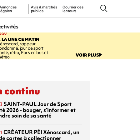
Annonces
Avis & marchés
Courrier des
légales
publics
lecteurs
ectivités
6:50
 LA UNE CE MATIN
énoscard, rappeur
ondamné, jour de sport
anté, rétro, Paris en bus et
VOIR PLUS
étéo
 continu
SAINT-PAUL
Jour de Sport
3
té 2026 - bouger, s’informer et
ndre soin de sa santé
CRÉATEUR PÉI
Xénoscard, un
1
de cartes à collectionner