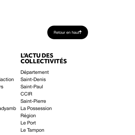
Retour en haut
L’ACTU DES
COLLECTIVITÉS
Département
daction
Saint-Denis
rs
Saint-Paul
CCIR
Saint-Pierre
 gadyamb
La Possession
Région
Le Port
Le Tampon