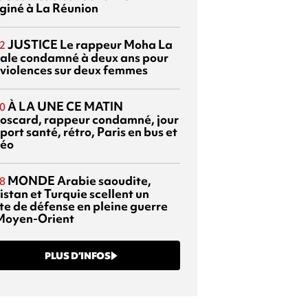
giné à La Réunion
JUSTICE
Le rappeur Moha La
2
ale condamné à deux ans pour
 violences sur deux femmes
À LA UNE CE MATIN
0
oscard, rappeur condamné, jour
port santé, rétro, Paris en bus et
éo
MONDE
Arabie saoudite,
8
istan et Turquie scellent un
te de défense en pleine guerre
Moyen-Orient
PLUS D’INFOS