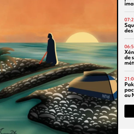
ima
07:2
Squ
des
06:5
Xén
de s
mét
21:0
Pak
pac
au 