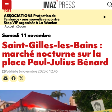
10:33
15:03
ASSOCIATIONS
Protection de
CANADA
Vaste feu de 
l’enfance - une nouvelle rencontre
l'ouest du pays, 20.000 
Stop VIF organisée à La Réunion
l'état d'urgence déclaré
Accueil
Zoom
Samedi 11 novembre
Saint-Gilles-les-Bains :
marché nocturne sur la
place Paul-Julius Bénard
Publié le 6 novembre 2023 à 12:45