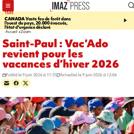
15:03
19:21
CANADA
Vaste feu de forêt dans
CONTRÔLES ROUTIE
l'ouest du pays, 20.000 évacués,
end, 109 infractions rele
l'état d'urgence déclaré
police
Accueil
Zoom
Saint-Paul : Vac’Ado
revient pour les
vacances d’hiver 2026
Publié le 9 juin 2026 à 11:37
Actualisé le 9 juin 2026 à 12:06