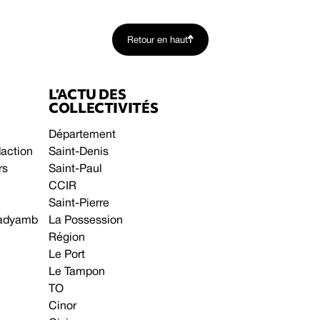
Retour en haut
L’ACTU DES
COLLECTIVITÉS
Département
daction
Saint-Denis
rs
Saint-Paul
CCIR
Saint-Pierre
 gadyamb
La Possession
Région
Le Port
Le Tampon
TO
Cinor