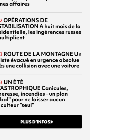
nes affaires
OPÉRATIONS DE
2
TABILISATION
A huit mois de la
identielle, les ingérences russes
ultiplient
ROUTE DE LA MONTAGNE
Un
3
liste évacué en urgence absolue
s une collision avec une voiture
UN ÉTÉ
3
TASTROPHIQUE
Canicules,
heresse, incendies - un plan
bal" pour ne laisser aucun
culteur "seul"
PLUS D’INFOS