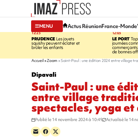
Actus Réunion
France-Monde
MENU
12:23
12:03
PRUDENCE
Les jouets
LE PORT
Top
squishy peuvent éclater et
journées comm
brûler les enfants
commerçants 
de bonnes aff
Accueil
Zoom
Saint-Paul : une édition 2024 entre village tr
Dipavali
Saint-Paul : une édi
entre village traditi
spectacles, yoga et
Publié le 14 novembre 2024 à 10:49
Actualisé le 14 