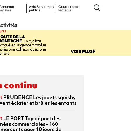
Annonces
Avis & marchés
Courrier des
légales
publics
lecteurs
ectivités
0:13
OUTE DE LA
MONTAGNE
Un cycliste
vacué en urgence absolue
près une collision avec une
VOIR PLUS
oiture
 continu
PRUDENCE
Les jouets squishy
3
ent éclater et brûler les enfants
LE PORT
Top départ des
3
rnées commerciales - 160
merçants pour 10 jours de