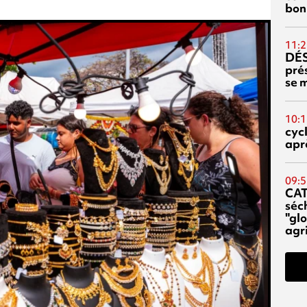
bon
11:2
DÉS
prés
se m
10:1
cyc
aprè
09:5
CA
séc
"glo
agri