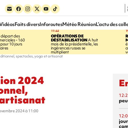
Vidéos
Faits divers
Inforoutes
Météo Réunion
L’actu des coll
11:22
1
 départ des
OPÉRATIONS DE
R
erciales - 160
DÉSTABILISATION
A huit
pour 10 jours
mois de la présidentielle, les
é
aires
ingérences russes se
a
multiplient
v
aditionnel, spectacles, yoga et artisanat
tion 2024
En
onnel,
12:2
 artisanat
peuv
novembre 2024 à 11:00
12:0
jou
com