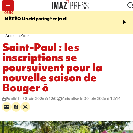
05:50
08:13
MÉTÉO
Un ciel partagé ce jeudi
MORT D'UNE GRAMO
SAINT-PIERRE
La victi
rouée de coups, un susp
en garde à vue
Accueil
Zoom
Saint-Paul : les
inscriptions se
poursuivent pour la
nouvelle saison de
Bouger ô
Publié le 30 juin 2026 à 12:07
Actualisé le 30 juin 2026 à 12:14