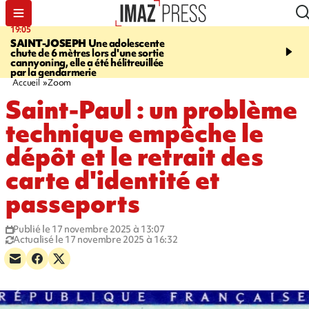
19:05
20:44
SAINT-JOSEPH
Une adolescente
À RETENIR CE SOIR
G
chute de 6 mètres lors d'une sortie
rouée de coups, cycliste,
cannyoning, elle a été hélitreuillée
personne disparue et c
par la gendarmerie
para-natation
Accueil
Zoom
Saint-Paul : un problème
technique empêche le
dépôt et le retrait des
carte d'identité et
passeports
Publié le 17 novembre 2025 à 13:07
Actualisé le 17 novembre 2025 à 16:32