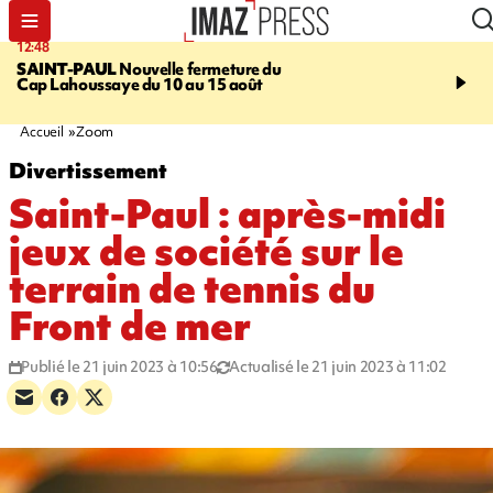
12:48
14:23
SAINT-PAUL
Nouvelle fermeture du
AFRIQUE DU SUD
Aprè
Cap Lahoussaye du 10 au 15 août
massif de migrants, la p
main-d'œuvre dans la na
ciel
Accueil
Zoom
Divertissement
Saint-Paul : après-midi
jeux de société sur le
terrain de tennis du
Front de mer
Publié le 21 juin 2023 à 10:56
Actualisé le 21 juin 2023 à 11:02