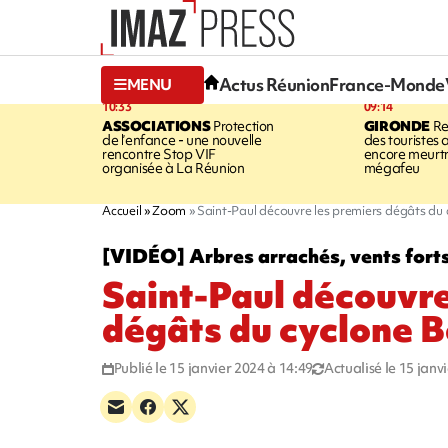
Actus Réunion
France-Monde
MENU
10:33
09:14
ASSOCIATIONS
Protection
GIRONDE
Re
de l’enfance - une nouvelle
des touristes 
rencontre Stop VIF
encore meurtri
organisée à La Réunion
mégafeu
Accueil
Zoom
Saint-Paul découvre les premiers dégâts du 
[VIDÉO] Arbres arrachés, vents fort
Saint-Paul découvre
dégâts du cyclone B
Publié le 15 janvier 2024 à 14:49
Actualisé le 15 janv