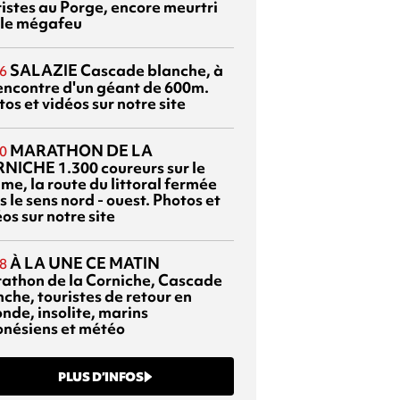
ristes au Porge, encore meurtri
 le mégafeu
SALAZIE
Cascade blanche, à
6
rencontre d'un géant de 600m.
os et vidéos sur notre site
MARATHON DE LA
0
RNICHE
1.300 coureurs sur le
me, la route du littoral fermée
 le sens nord - ouest. Photos et
os sur notre site
À LA UNE CE MATIN
8
athon de la Corniche, Cascade
che, touristes de retour en
nde, insolite, marins
onésiens et météo
PLUS D’INFOS