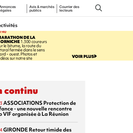
Annonces
Avis & marchés
Courrier des
légales
publics
lecteurs
ectivités
7:40
MARATHON DE LA
CORNICHE
1.300 coureurs
ur le bitume, la route du
ittoral fermée dans le sens
ord - ouest. Photos et
VOIR PLUS
idéos sur notre site
 continu
ASSOCIATIONS
Protection de
3
nfance - une nouvelle rencontre
p VIF organisée à La Réunion
GIRONDE
Retour timide des
4