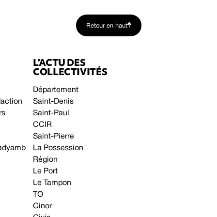
Retour en haut
L’ACTU DES
COLLECTIVITÉS
Département
daction
Saint-Denis
rs
Saint-Paul
CCIR
Saint-Pierre
 gadyamb
La Possession
Région
Le Port
Le Tampon
TO
Cinor