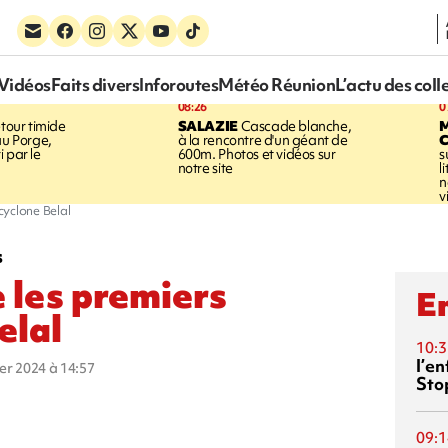
Vidéos
Faits divers
Inforoutes
Météo Réunion
L’actu des coll
08:26
0
tour timide
SALAZIE
Cascade blanche,
au Porge,
à la rencontre d'un géant de
 par le
600m. Photos et vidéos sur
s
notre site
l
n
v
cyclone Belal
s
 les premiers
En
elal
10:3
l’e
ier 2024 à 14:57
Sto
09:1