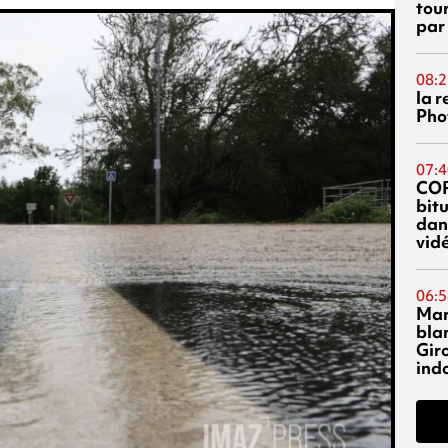
tou
par
08:2
la 
Phot
07:4
CO
bitu
dans
vidé
06:5
Mar
blan
Giro
ind