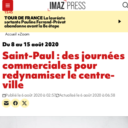
15:45
20:17
TOUR DE FRANCE
La lauréate
À RETENIR CE SOIR
Sé
sortante Pauline Ferrand-Prévot
routière, concours de nou
abandonne avant la 8e étape
du littoral fermée, courr
Darmanin et évacuation
Accueil
Zoom
Du 8 au 15 août 2020
Saint-Paul : des journées
commerciales pour
redynamiser le centre-
ville
Publié le 6 août 2020 à 02:57
Actualisé le 6 août 2020 à 06:38