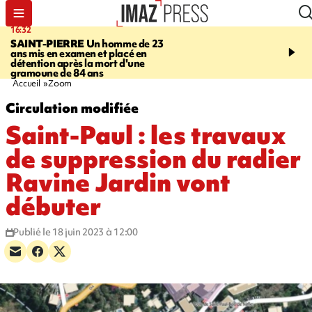
16:32
21:08
SAINT-PIERRE
Un homme de 23
MONDE
Arabie saoudit
ans mis en examen et placé en
et Turquie scellent un p
détention après la mort d'une
défense en pleine guerr
gramoune de 84 ans
Orient
Accueil
Zoom
Circulation modifiée
Saint-Paul : les travaux
de suppression du radier
Ravine Jardin vont
débuter
Publié le 18 juin 2023 à 12:00