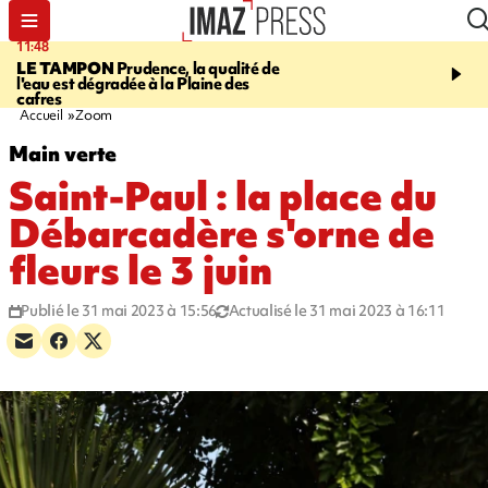
11:48
12:48
LE TAMPON
Prudence, la qualité de
SAINT-PAUL
Nouvelle 
l'eau est dégradée à la Plaine des
Cap Lahoussaye du 10 a
cafres
Accueil
Zoom
Main verte
Saint-Paul : la place du
Débarcadère s'orne de
fleurs le 3 juin
Publié le 31 mai 2023 à 15:56
Actualisé le 31 mai 2023 à 16:11