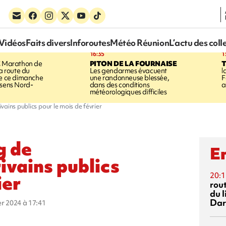
Vidéos
Faits divers
Inforoutes
Météo Réunion
L’actu des coll
16:35
1
E
Marathon de
PITON DE LA FOURNAISE
la route du
Les gendarmes évacuent
l
ée ce dimanche
une randonneuse blessée,
F
 sens Nord-
dans des conditions
a
météorologiques difficiles
vains publics pour le mois de février
g de
En
ivains publics
20:1
ier
rout
du l
Dar
ier 2024 à 17:41