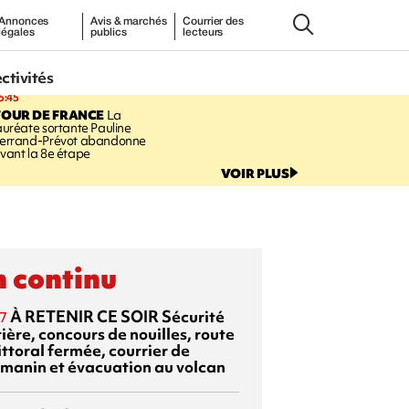
Annonces
Avis & marchés
Courrier des
légales
publics
lecteurs
ectivités
5:45
TOUR DE FRANCE
La
auréate sortante Pauline
errand-Prévot abandonne
vant la 8e étape
VOIR PLUS
 continu
À RETENIR CE SOIR
Sécurité
7
ière, concours de nouilles, route
ittoral fermée, courrier de
manin et évacuation au volcan