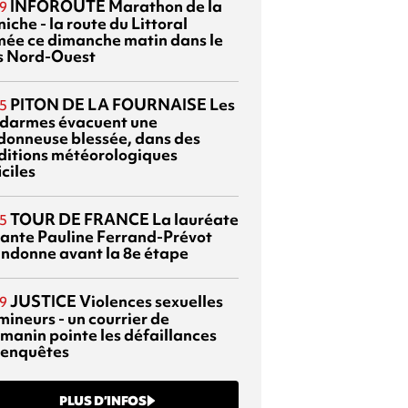
INFOROUTE
Marathon de la
9
iche - la route du Littoral
mée ce dimanche matin dans le
s Nord-Ouest
PITON DE LA FOURNAISE
Les
5
darmes évacuent une
donneuse blessée, dans des
ditions météorologiques
iciles
TOUR DE FRANCE
La lauréate
5
tante Pauline Ferrand-Prévot
ndonne avant la 8e étape
JUSTICE
Violences sexuelles
9
mineurs - un courrier de
manin pointe les défaillances
 enquêtes
PLUS D’INFOS