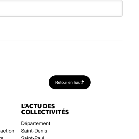
Retour en haut
L’ACTU DES
COLLECTIVITÉS
Département
daction
Saint-Denis
rs
Saint-Paul