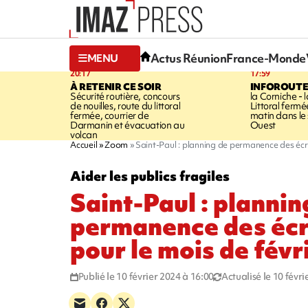
Actus Réunion
France-Monde
MENU
20:17
17:59
À RETENIR CE SOIR
INFOROUT
Sécurité routière, concours
la Corniche - 
de nouilles, route du littoral
Littoral ferm
fermée, courrier de
matin dans le
Darmanin et évacuation au
Ouest
volcan
Accueil
Zoom
Saint-Paul : planning de permanence des écri
Aider les publics fragiles
Saint-Paul : plannin
permanence des écr
pour le mois de févr
Publié le 10 février 2024 à 16:00
Actualisé le 10 févr