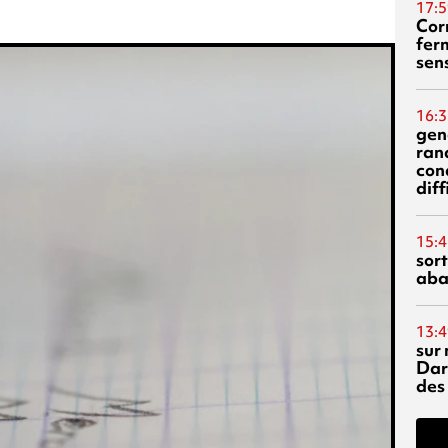
17:5
Corn
fer
sen
16:3
gen
ran
con
diff
15:4
sor
aba
13:4
sur 
Dar
des