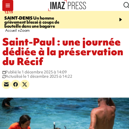
12:19
20:01
SAINT-DENIS
Un homme
A RETENIR CE SOIR
Ac
grièvement blessé à coups de
travail, bagarre à la gar
bouteille dans une bagarre
requin et Christophe L
Accueil
Zoom
Saint-Paul : une journée
dédiée à la préservation
du Récif
Publié le 1 décembre 2025 à 14:09
Actualisé le 1 décembre 2025 à 14:22