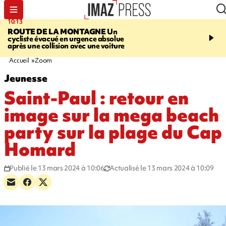
10:13
12:23
ROUTE DE LA MONTAGNE
Un
PRUDENCE
Les jouets
cycliste évacué en urgence absolue
peuvent éclater et brûler
après une collision avec une voiture
Accueil
Zoom
Jeunesse
Saint-Paul : retour en
image sur la mega beach
party sur la plage du Cap
Homard
Publié le 13 mars 2024 à 10:06
Actualisé le 13 mars 2024 à 10:09