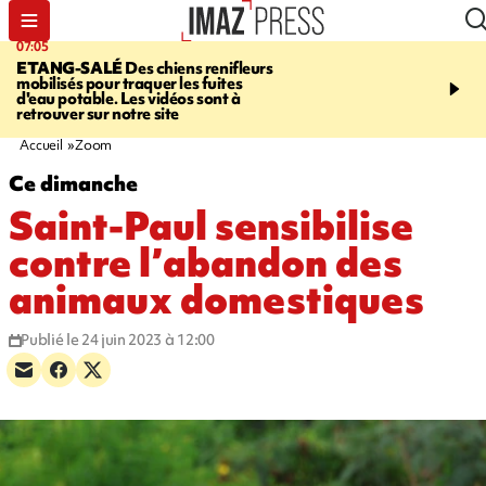
07:05
09:53
ETANG-SALÉ
Des chiens renifleurs
UN ÉTÉ
mobilisés pour traquer les fuites
CATASTROPHIQUE
Ca
d'eau potable. Les vidéos sont à
sécheresse, incendies - 
retrouver sur notre site
"global" pour ne laisser
agriculteur "seul"
Accueil
Zoom
Ce dimanche
Saint-Paul sensibilise
contre l’abandon des
animaux domestiques
Publié le 24 juin 2023 à 12:00