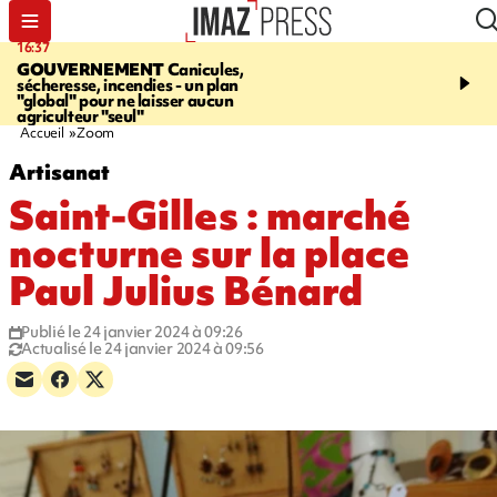
16:37
20:23
GOUVERNEMENT
Canicules,
À RETENIR CE SOIR
H
sécheresse, incendies - un plan
interpellé, coprs retrouv
"global" pour ne laisser aucun
conducteurs, fin de grèv
agriculteur "seul"
maltraités
Accueil
Zoom
Artisanat
Saint-Gilles : marché
nocturne sur la place
Paul Julius Bénard
Publié le 24 janvier 2024 à 09:26
Actualisé le 24 janvier 2024 à 09:56