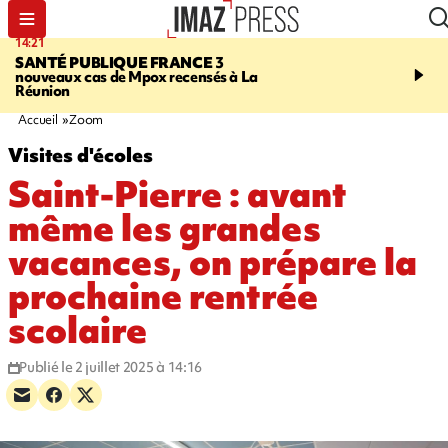
14:21
15:45
SANTÉ PUBLIQUE FRANCE
3
RESTAURANTS, BAR
nouveaux cas de Mpox recensés à La
dix établissements ont fa
Réunion
d'une suspension tempo
d'activité
Accueil
Zoom
Visites d'écoles
Saint-Pierre : avant
même les grandes
vacances, on prépare la
prochaine rentrée
scolaire
Publié le 2 juillet 2025 à 14:16