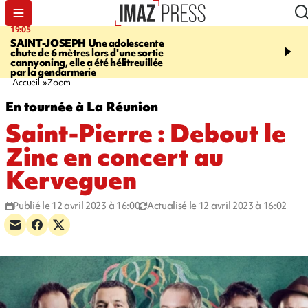
19:05
20:44
SAINT-JOSEPH
Une adolescente
À RETENIR CE SOIR
G
chute de 6 mètres lors d'une sortie
rouée de coups, cycliste,
cannyoning, elle a été hélitreuillée
personne disparue et c
par la gendarmerie
para-natation
Accueil
Zoom
En tournée à La Réunion
Saint-Pierre : Debout le
Zinc en concert au
Kerveguen
Publié le 12 avril 2023 à 16:00
Actualisé le 12 avril 2023 à 16:02