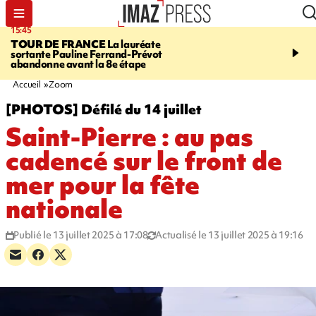
15:45
20:17
TOUR DE FRANCE
La lauréate
À RETENIR CE SOIR
Sé
sortante Pauline Ferrand-Prévot
routière, concours de nou
abandonne avant la 8e étape
du littoral fermée, courr
Darmanin et évacuation
Accueil
Zoom
[PHOTOS] Défilé du 14 juillet
Saint-Pierre : au pas
cadencé sur le front de
mer pour la fête
nationale
Publié le 13 juillet 2025 à 17:08
Actualisé le 13 juillet 2025 à 19:16