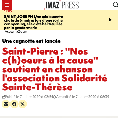
19:05
20:44
SAINT-JOSEPH
Une adolescente
À RETENIR CE SOIR
G
chute de 6 mètres lors d'une sortie
rouée de coups, cycliste,
cannyoning, elle a été hélitreuillée
personne disparue et c
par la gendarmerie
para-natation
Accueil
Zoom
Une cagnotte est lancée
Saint-Pierre : "Nos
c(h)oeurs à la cause"
soutient en chanson
l'association Solidarité
Sainte-Thérèse
Publié le 7 juillet 2020 à 02:54
Actualisé le 7 juillet 2020 à 06:39