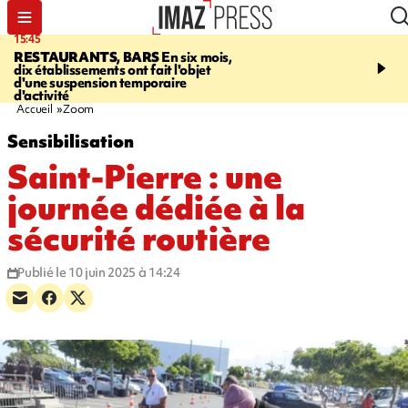
15:45
17:17
RESTAURANTS, BARS
En six mois,
"LE DERNIER REFUG
dix établissements ont fait l'objet
Angeles, un homme vit 
d'une suspension temporaire
panneau publicitaire po
d'activité
promouvoir un film Netf
Accueil
Zoom
Sensibilisation
Saint-Pierre : une
journée dédiée à la
sécurité routière
Publié le 10 juin 2025 à 14:24