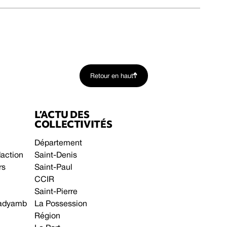
Retour en haut
L’ACTU DES
COLLECTIVITÉS
Département
daction
Saint-Denis
rs
Saint-Paul
CCIR
Saint-Pierre
 gadyamb
La Possession
Région