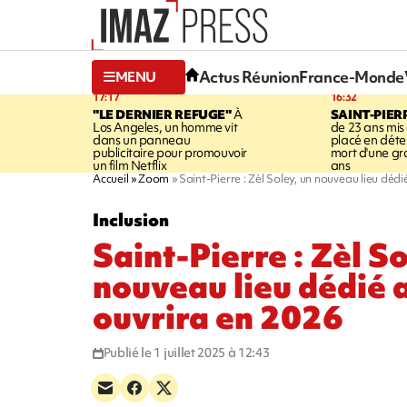
Actus Réunion
France-Monde
MENU
17:17
16:32
"LE DERNIER REFUGE"
À
SAINT-PIER
Los Angeles, un homme vit
de 23 ans mis
dans un panneau
placé en déte
publicitaire pour promouvoir
mort d'une g
un film Netflix
ans
Accueil
Zoom
Saint-Pierre : Zèl Soley, un nouveau lieu déd
Inclusion
Saint-Pierre : Zèl So
nouveau lieu dédié 
ouvrira en 2026
Publié le 1 juillet 2025 à 12:43