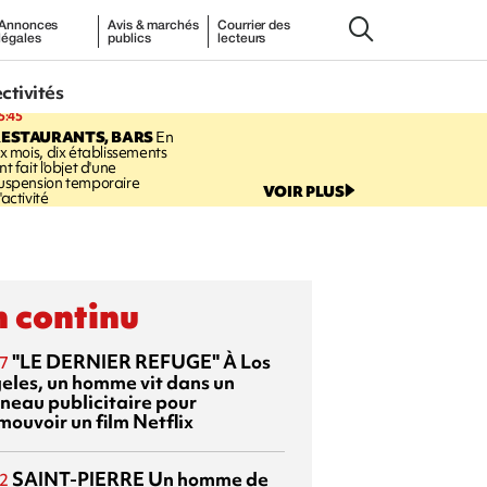
Annonces
Avis & marchés
Courrier des
légales
publics
lecteurs
ectivités
5:45
RESTAURANTS, BARS
En
ix mois, dix établissements
nt fait l'objet d'une
uspension temporaire
VOIR PLUS
'activité
 continu
"LE DERNIER REFUGE"
À Los
7
eles, un homme vit dans un
neau publicitaire pour
mouvoir un film Netflix
SAINT-PIERRE
Un homme de
2