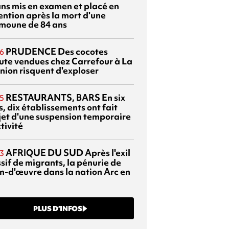
ans mis en examen et placé en
ention après la mort d'une
moune de 84 ans
PRUDENCE
Des cocotes
6
ute vendues chez Carrefour à La
nion risquent d'exploser
RESTAURANTS, BARS
En six
5
, dix établissements ont fait
bjet d'une suspension temporaire
tivité
AFRIQUE DU SUD
Après l'exil
3
sif de migrants, la pénurie de
n-d'œuvre dans la nation Arc en
PLUS D’INFOS