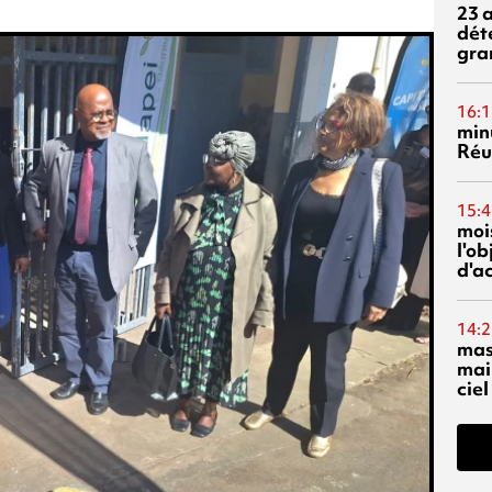
23 
dét
gra
16:1
min
Réu
15:4
mois
l'o
d'ac
14:2
mas
mai
ciel