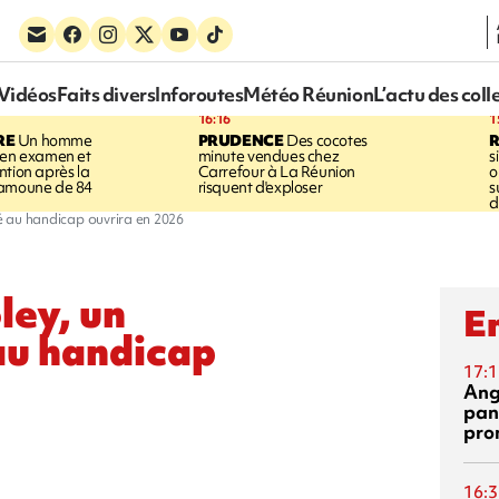
Vidéos
Faits divers
Inforoutes
Météo Réunion
L’actu des coll
16:16
1
RE
Un homme
PRUDENCE
Des cocotes
 en examen et
minute vendues chez
s
ntion après la
Carrefour à La Réunion
o
ramoune de 84
risquent d'exploser
s
d
ié au handicap ouvrira en 2026
ley, un
En
au handicap
17:1
Ang
pan
pro
16:3