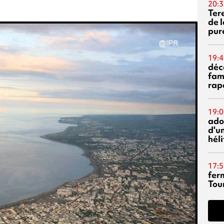
20:3
Ter
de l
pur
19:4
déc
fam
rap
19:0
ado
d'un
hél
17:5
fer
Tour