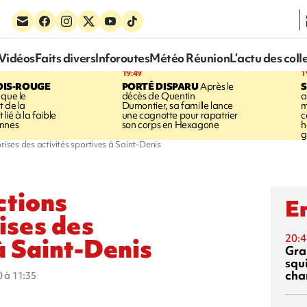
Vidéos
Faits divers
Inforoutes
Météo Réunion
L’actu des coll
19:49
1
OIS-ROUGE
PORTÉ DISPARU
Après le
S
 que le
décès de Quentin
a
t de la
Dumontier, sa famille lance
m
ié à la faible
une cagnotte pour rapatrier
c
annes
son corps en Hexagone
h
g
rises des activités sportives à Saint-Denis
ctions
En
ises des
20:4
à Saint-Denis
Gra
squ
cha
0 à 11:35