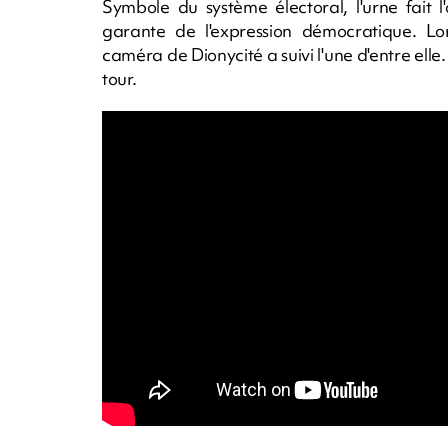
Symbole du système électoral, l'urne fait l'
garante de l'expression démocratique. Lor
caméra de Dionycité a suivi l'une d'entre ell
tour.