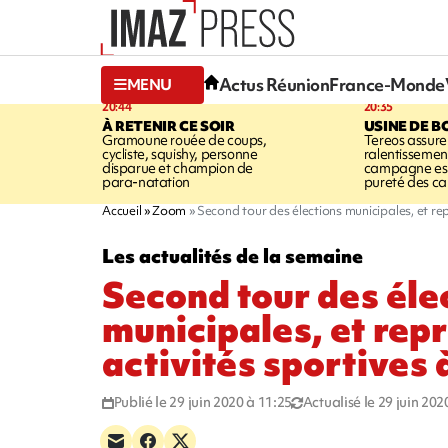
Actus Réunion
France-Monde
MENU
20:44
20:35
À RETENIR CE SOIR
USINE DE B
Gramoune rouée de coups,
Tereos assure
cycliste, squishy, personne
ralentissemen
disparue et champion de
campagne est l
para-natation
pureté des c
Accueil
Zoom
Second tour des élections municipales, et rep
Les actualités de la semaine
Second tour des éle
municipales, et repr
activités sportives 
Publié le 29 juin 2020 à 11:25
Actualisé le 29 juin 202