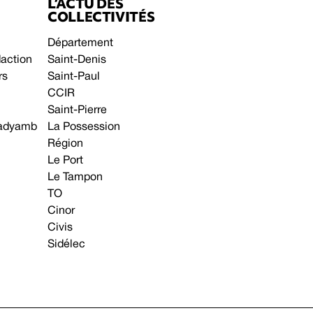
L’ACTU DES
COLLECTIVITÉS
Département
daction
Saint-Denis
rs
Saint-Paul
CCIR
Saint-Pierre
 gadyamb
La Possession
Région
Le Port
Le Tampon
TO
Cinor
Civis
Sidélec