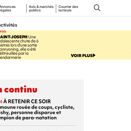
Annonces
Avis & marchés
Courrier des
légales
publics
lecteurs
ectivités
9:05
AINT-JOSEPH
Une
dolescente chute de 6
ètres lors d'une sortie
annyoning, elle a été
élitreuillée par la
VOIR PLUS
endarmerie
 continu
À RETENIR CE SOIR
4
moune rouée de coups, cycliste,
ishy, personne disparue et
mpion de para-natation