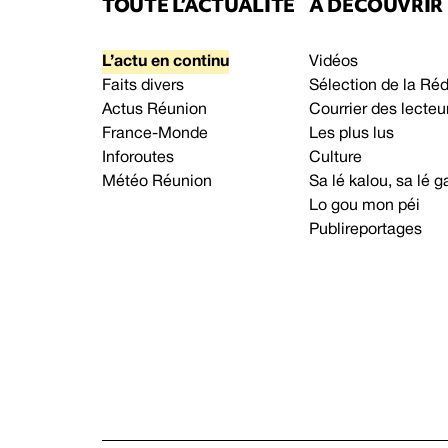
TOUTE L’ACTUALITÉ
À DÉCOUVRIR
L’actu en continu
Vidéos
Faits divers
Sélection de la Ré
Actus Réunion
Courrier des lecteu
France-Monde
Les plus lus
Inforoutes
Culture
Météo Réunion
Sa lé kalou, sa lé
Lo gou mon péi
Publireportages