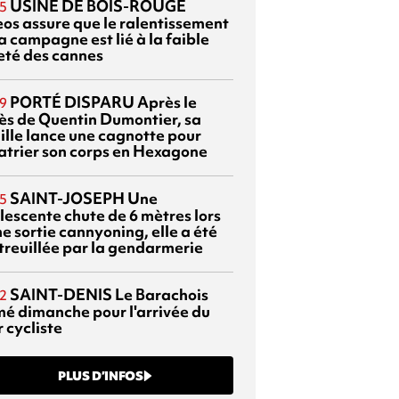
USINE DE BOIS-ROUGE
5
eos assure que le ralentissement
a campagne est lié à la faible
eté des cannes
PORTÉ DISPARU
Après le
9
ès de Quentin Dumontier, sa
ille lance une cagnotte pour
atrier son corps en Hexagone
SAINT-JOSEPH
Une
5
lescente chute de 6 mètres lors
e sortie cannyoning, elle a été
itreuillée par la gendarmerie
SAINT-DENIS
Le Barachois
2
mé dimanche pour l'arrivée du
 cycliste
PLUS D’INFOS