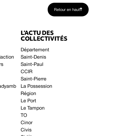
Retour en haut
L’ACTU DES
COLLECTIVITÉS
Département
daction
Saint-Denis
rs
Saint-Paul
CCIR
Saint-Pierre
 gadyamb
La Possession
Région
Le Port
Le Tampon
TO
Cinor
Civis