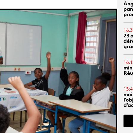
Ang
pan
pro
16:3
23 
dét
gra
16:1
min
Réu
15:4
mois
l'o
d'ac