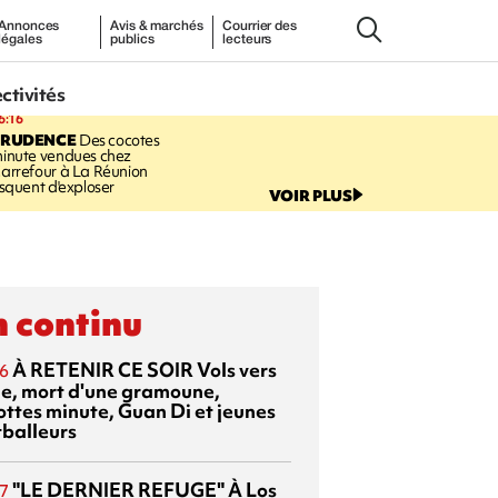
Annonces
Avis & marchés
Courrier des
légales
publics
lecteurs
ectivités
6:16
PRUDENCE
Des cocotes
inute vendues chez
arrefour à La Réunion
isquent d'exploser
VOIR PLUS
 continu
À RETENIR CE SOIR
Vols vers
6
sie, mort d'une gramoune,
ottes minute, Guan Di et jeunes
tballeurs
"LE DERNIER REFUGE"
À Los
7