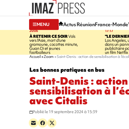
Actus Réunion
France-Monde
MENU
20:06
17:17
À RETENIR CE SOIR
Vols
"LE DERNIE
vers l'Asie, mort d'une
Los Angeles, 
gramoune, cocottes minute,
dans un pan
Guan Di et jeunes
publicitaire 
footballeurs
un film Netflix
Accueil
Zoom
Saint-Denis : action de sensibilisation à l’éco
Les bonnes pratiques en bus
Saint-Denis : action
sensibilisation à l’
avec Citalis
Publié le 19 septembre 2024 à 15:39