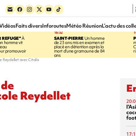
Vidéos
Faits divers
Inforoutes
Météo Réunion
L’actu des coll
16:32
1
R REFUGE"
À
SAINT-PIERRE
Un homme
un homme vit
de 23 ans mis en examen et
m
neau
placé en détention après la
C
pour promouvoir
mort d'une gramoune de 84
r
ans
le Reydellet avec Citalis
 de
En
école Reydellet
20:0
l'A
coc
foo
17:1