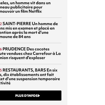
eles, un homme vit dans un
neau publicitaire pour
mouvoir un film Netflix
SAINT-PIERRE
Un homme de
2
ans mis en examen et placé en
ention après la mort d'une
moune de 84 ans
PRUDENCE
Des cocotes
6
ute vendues chez Carrefour à La
nion risquent d'exploser
RESTAURANTS, BARS
En six
5
, dix établissements ont fait
bjet d'une suspension temporaire
tivité
PLUS D’INFOS