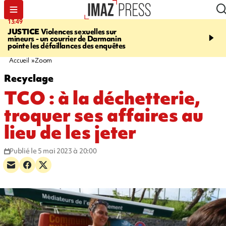
13:49
17:59
JUSTICE
Violences sexuelles sur
INFOROUTE
Marathon 
mineurs - un courrier de Darmanin
Corniche - la route du L
pointe les défaillances des enquêtes
ce dimanche matin dans 
Nord-Ouest
Accueil
Zoom
Recyclage
TCO : à la déchetterie,
troquer ses affaires au
lieu de les jeter
Publié le 5 mai 2023 à 20:00