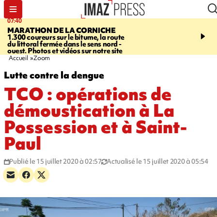
07:40
10:33
MARATHON DE LA CORNICHE
ASSOCIATIONS
Protec
1.300 coureurs sur le bitume, la route
l’enfance - une nouvelle
du littoral fermée dans le sens nord -
Stop VIF organisée à La
ouest. Photos et vidéos sur notre site
Accueil
Zoom
Lutte contre la dengue
TCO : opérations de
démoustication à La
Possession et à Saint-
Paul
Publié le 15 juillet 2020 à 02:57
Actualisé le 15 juillet 2020 à 05:54