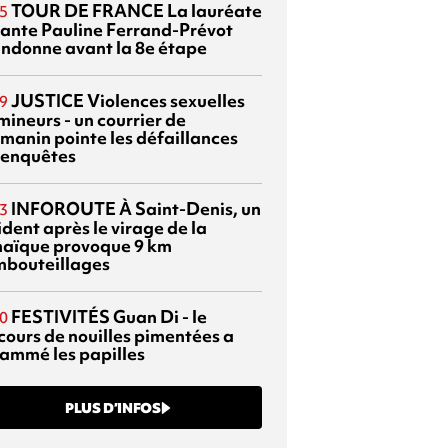
TOUR DE FRANCE
La lauréate
5
tante Pauline Ferrand-Prévot
ndonne avant la 8e étape
JUSTICE
Violences sexuelles
9
mineurs - un courrier de
manin pointe les défaillances
 enquêtes
INFOROUTE
À Saint-Denis, un
3
dent après le virage de la
aïque provoque 9 km
mbouteillages
FESTIVITÉS
Guan Di - le
0
cours de nouilles pimentées a
lammé les papilles
PLUS D’INFOS