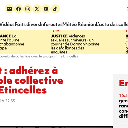
Vidéos
Faits divers
Inforoutes
Météo Réunion
L’actu des coll
13:49
1
RANCE
La
JUSTICE
Violences
ante Pauline
sexuelles sur mineurs - un
D
vot abandonne
courrier de Darmanin pointe
v
tape
les défaillances des
p
enquêtes
d
enouvelable collective avec le programme Etincelles
t : adhérez à
le collective
En
Etincelles
16:3
gen
6 à 22:55
ran
con
diff