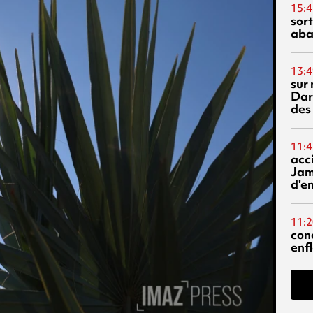
15:4
sor
aba
13:4
sur 
Dar
des
11:4
acci
Jam
d'e
11:2
con
enf