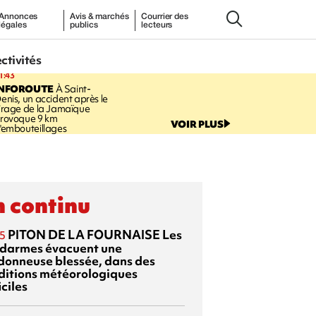
Annonces
Avis & marchés
Courrier des
légales
publics
lecteurs
ectivités
1:43
INFOROUTE
À Saint-
enis, un accident après le
irage de la Jamaïque
rovoque 9 km
VOIR PLUS
'embouteillages
 continu
PITON DE LA FOURNAISE
Les
5
darmes évacuent une
donneuse blessée, dans des
ditions météorologiques
iciles