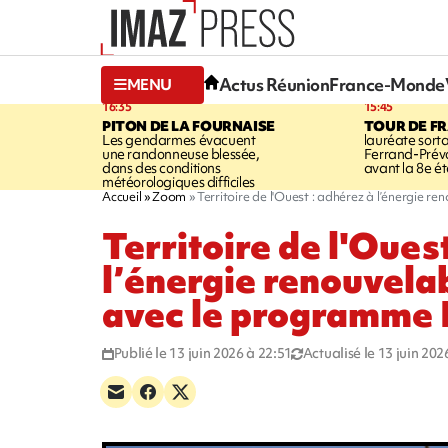
Actus Réunion
France-Monde
MENU
16:35
15:45
PITON DE LA FOURNAISE
TOUR DE F
Les gendarmes évacuent
lauréate sort
une randonneuse blessée,
Ferrand-Pré
dans des conditions
avant la 8e é
météorologiques difficiles
Accueil
Zoom
Territoire de l'Ouest : adhérez à l’énergie r
Territoire de l'Oues
l’énergie renouvelab
avec le programme 
Publié le 13 juin 2026 à 22:51
Actualisé le 13 juin 202