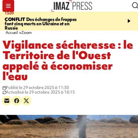
13:09
17:14
CONFLIT
Des échanges de frappes
ESCALADE
Quatre méd
font cinq morts en Ukraine et en
européennes pour les je
Russie
grimpeurs réunionnais 
Accueil
Zoom
Vigilance sécheresse : le
Territoire de l'Ouest
appelé à économiser
l'eau
Publié le 29 octobre 2025 à 11:30
Actualisé le 29 octobre 2025 à 18:15