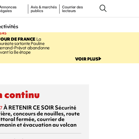
Annonces
Avis & marchés
Courrier des
légales
publics
lecteurs
ectivités
5:45
TOUR DE FRANCE
La
auréate sortante Pauline
errand-Prévot abandonne
vant la 8e étape
VOIR PLUS
 continu
À RETENIR CE SOIR
Sécurité
7
ière, concours de nouilles, route
ittoral fermée, courrier de
manin et évacuation au volcan