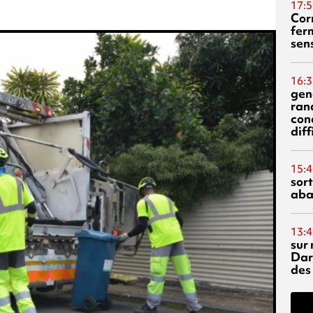
17:5
Corn
fer
sen
16:3
gen
ran
con
diff
15:4
sor
aba
13:4
sur 
Dar
des