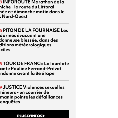
INFOROUTE
Marathon de la
9
iche - la route du Littoral
mée ce dimanche matin dans le
s Nord-Ouest
PITON DE LA FOURNAISE
Les
5
darmes évacuent une
donneuse blessée, dans des
ditions météorologiques
iciles
TOUR DE FRANCE
La lauréate
5
tante Pauline Ferrand-Prévot
ndonne avant la 8e étape
JUSTICE
Violences sexuelles
9
mineurs - un courrier de
manin pointe les défaillances
 enquêtes
PLUS D’INFOS