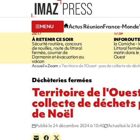
Actus Réunion
France-Monde
MENU
20:17
17:59
À RETENIR CE SOIR
INFOROUT
Sécurité routière, concours
la Corniche - 
de nouilles, route du littoral
Littoral ferm
fermée, courrier de
matin dans le
Darmanin et évacuation au
Ouest
volcan
Accueil
Zoom
Territoire de l'Ouest : pas de collecte de déc
Déchèteries fermées
Territoire de l'Ouest
collecte de déchets 
de Noël
Publié le 24 décembre 2024 à 10:40
Actualisé le 24 