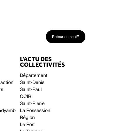
Retour en haut
L’ACTU DES
COLLECTIVITÉS
Département
daction
Saint-Denis
rs
Saint-Paul
CCIR
Saint-Pierre
 gadyamb
La Possession
Région
Le Port