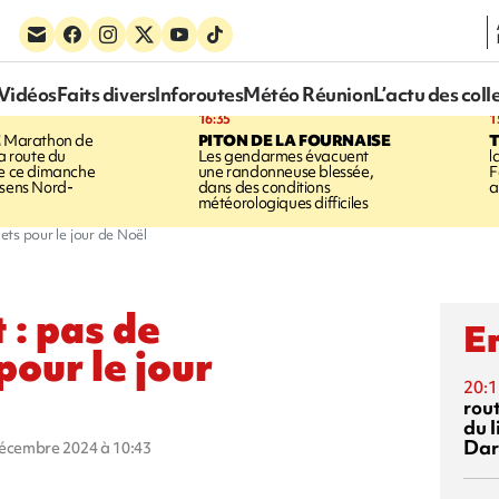
Vidéos
Faits divers
Inforoutes
Météo Réunion
L’actu des coll
16:35
1
E
Marathon de
PITON DE LA FOURNAISE
la route du
Les gendarmes évacuent
l
ée ce dimanche
une randonneuse blessée,
F
 sens Nord-
dans des conditions
a
météorologiques difficiles
hets pour le jour de Noël
 : pas de
En
pour le jour
20:1
rout
du l
Dar
décembre 2024 à 10:43