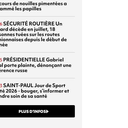
cours de nouilles pimentées a
lammé les papilles
SÉCURITÉ ROUTIÈRE
Un
6
ard décède en juillet, 18
sonnes tuées sur les routes
nionnaises depuis le début de
nnée
PRÉSIDENTIELLE
Gabriel
5
al porte plainte, dénonçant une
érence russe
SAINT-PAUL
Jour de Sport
3
té 2026 - bouger, s’informer et
ndre soin de sa santé
PLUS D’INFOS