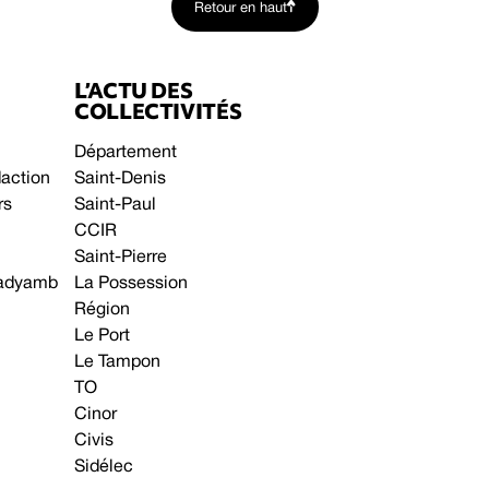
Retour en haut
L’ACTU DES
COLLECTIVITÉS
Département
daction
Saint-Denis
rs
Saint-Paul
CCIR
Saint-Pierre
 gadyamb
La Possession
Région
Le Port
Le Tampon
TO
Cinor
Civis
Sidélec