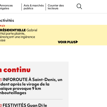
Annonces
Avis & marchés
Courrier des
légales
publics
lecteurs
ectivités
9:25
RÉSIDENTIELLE
Gabriel
ttal porte plainte,
énonçant une ingérence
usse
VOIR PLUS
 continu
INFOROUTE
À Saint-Denis, un
3
dent après le virage de la
aïque provoque 9 km
mbouteillages
FESTIVITÉS
Guan Di
le
0