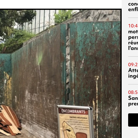
con
enf
10:4
mot
per
réu
l'a
09:2
Att
ing
08:5
San
pre