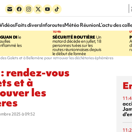
Vidéos
Faits divers
Inforoutes
Météo Réunion
L’actu des coll
10:46
0
GUAN DI
le
SÉCURITÉ ROUTIÈRE
Un
P
uilles
motard décède en juillet, 18
A
enflammé les
personnes tuées sur les
d
routes réunionnaises depuis
r
le début de l'année
ère des Galets et à Bellemène pour retrouver les déchèteries éphémères
t : rendez-vous
ts et à
En
ouver les
ères
11:4
acci
Jam
d'e
vembre 2025 à 09:52
11:2