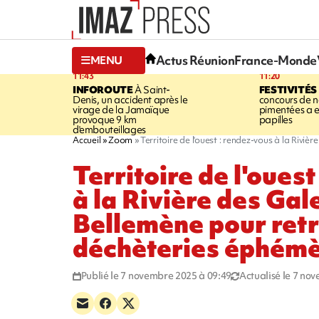
Actus Réunion
France-Monde
MENU
11:43
11:20
INFOROUTE
À Saint-
FESTIVITÉS
Denis, un accident après le
concours de no
virage de la Jamaïque
pimentées a 
provoque 9 km
papilles
d'embouteillages
Accueil
Zoom
Territoire de l'ouest : rendez-vous à la Rivi
Territoire de l'oues
à la Rivière des Gale
Bellemène pour retr
déchèteries éphém
Publié le 7 novembre 2025 à 09:49
Actualisé le 7 no