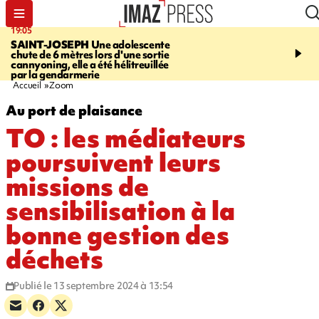
19:05
20:44
SAINT-JOSEPH
Une adolescente
À RETENIR CE SOIR
G
chute de 6 mètres lors d'une sortie
rouée de coups, cycliste,
cannyoning, elle a été hélitreuillée
personne disparue et c
par la gendarmerie
para-natation
Accueil
Zoom
Au port de plaisance
TO : les médiateurs
poursuivent leurs
missions de
sensibilisation à la
bonne gestion des
déchets
Publié le 13 septembre 2024 à 13:54