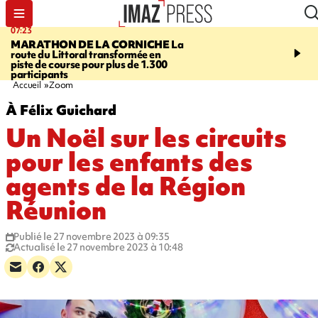
07:23
08:37
MARATHON DE LA CORNICHE
La
SAINT-DENIS
Lancemen
route du Littoral transformée en
braderie de l'océan pour
piste de course pour plus de 1.300
pouvoir d'achat des fami
participants
soutenir les commerçan
Accueil
Zoom
À Félix Guichard
Un Noël sur les circuits
pour les enfants des
agents de la Région
Réunion
Publié le 27 novembre 2023 à 09:35
Actualisé le 27 novembre 2023 à 10:48