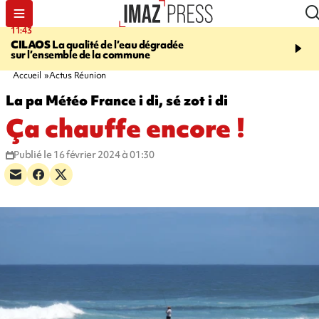
11:43
12:20
CILAOS
La qualité de l’eau dégradée
THAÏLANDE
Un adoles
sur l’ensemble de la commune
grands-parents puis six
dans son lycée
Accueil
Actus Réunion
La pa Météo France i di, sé zot i di
Ça chauffe encore !
Publié le 16 février 2024 à 01:30