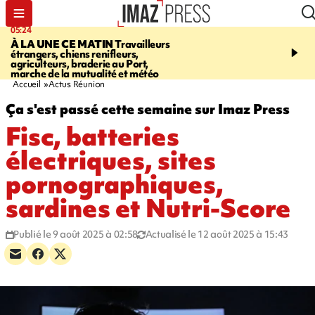
05:24
07:05
À LA UNE CE MATIN
Travailleurs
ETANG-SALÉ
Des chien
étrangers, chiens renifleurs,
mobilisés pour traquer le
agriculteurs, braderie au Port,
d'eau potable. Les vidéo
marche de la mutualité et météo
retrouver sur notre site
Accueil
Actus Réunion
Ça s'est passé cette semaine sur Imaz Press
Fisc, batteries
électriques, sites
pornographiques,
sardines et Nutri-Score
Publié le 9 août 2025 à 02:58
Actualisé le 12 août 2025 à 15:43