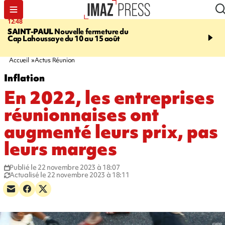
12:48
14:23
SAINT-PAUL
Nouvelle fermeture du
AFRIQUE DU SUD
Aprè
Cap Lahoussaye du 10 au 15 août
massif de migrants, la p
main-d'œuvre dans la na
ciel
Accueil
Actus Réunion
Inflation
En 2022, les entreprises
réunionnaises ont
augmenté leurs prix, pas
leurs marges
Publié le 22 novembre 2023 à 18:07
Actualisé le 22 novembre 2023 à 18:11